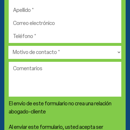
*
Apellido
*
Correo
electrónico
Teléfono
*
*
Área
de
práctica
Comentarios
*
El envío de este formulario no crea una relación
abogado-cliente
Al enviar este formulario, usted acepta ser