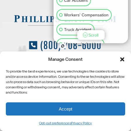
Car Accident
Workers' Compensation
Truck Accident
Scroll
(800) 708-6000
Motorcycle Accident
Slip & Fall
Animal Bite
Manage Consent
To provide the best experiences, we use technologies like cookies to store
Medical Malpractice
and/or access device information. Consenting to these technologies will allow
us to process data such as browsing behavior or unique IDs on this site. Not
consenting or withdrawing consent, may adversely affect certain features
Other Injuries
and functions.
Acerca De
Accept
Acerca De Nuestra Empresa
Opt-out preferences
Privacy Policy