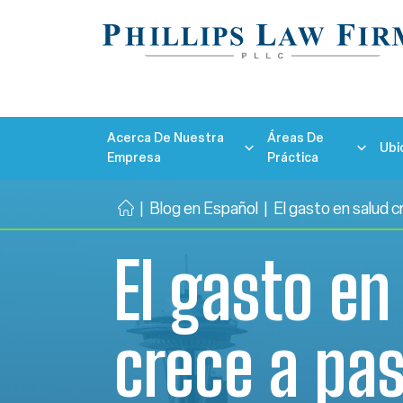
Acerca De Nuestra
Áreas De
Ubi
Empresa
Práctica
|
Blog en Español
|
El gasto en salud c
Ini
ci
El gasto en
o
crece a pa