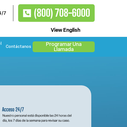
(800) 708-6000
4/7
View English
l
Programar Una
Contáctanos
Llamada