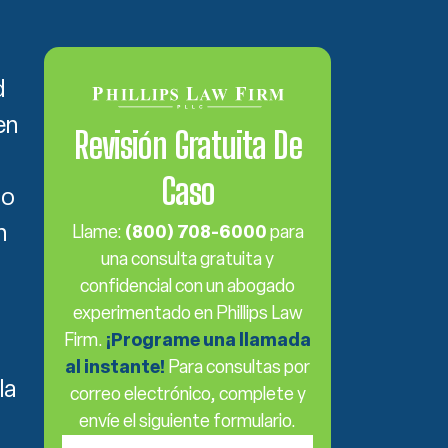
d
en
Revisión Gratuita De
Caso
to
n
Llame:
(800) 708-6000
para
una consulta gratuita y
confidencial con un abogado
experimentado en Phillips Law
Firm.
¡Programe una llamada
al instante!
Para consultas por
la
correo electrónico, complete y
envíe el siguiente formulario.
Nombre