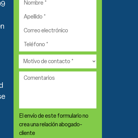
09
*
Apellido
*
en
Correo
electrónico
Teléfono
*
*
Área
de
práctica
Comentarios
*
ud
se
El envío de este formulario no
crea una relación abogado-
cliente