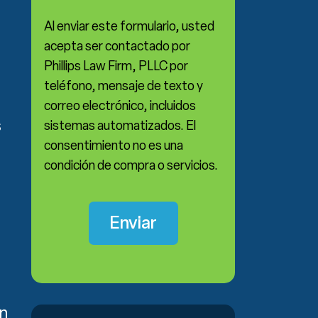
Al enviar este formulario, usted
acepta ser contactado por
Phillips Law Firm, PLLC por
teléfono, mensaje de texto y
correo electrónico, incluidos
s
sistemas automatizados. El
consentimiento no es una
condición de compra o servicios.
an