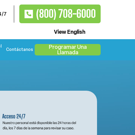
(800) 708-6000
4/7
View English
l
Programar Una
Contáctanos
Llamada