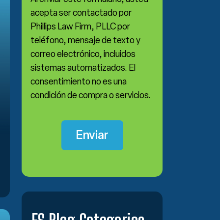
acepta ser contactado por
Phillips Law Firm, PLLC por
teléfono, mensaje de texto y
correo electrónico, incluidos
sistemas automatizados. El
consentimiento no es una
condición de compra o servicios.