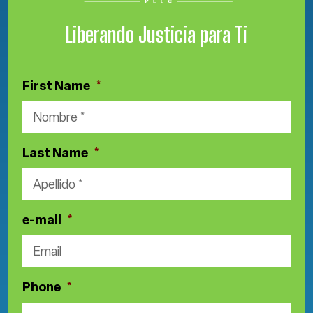
Liberando Justicia para Ti
First Name
*
Last Name
*
e-mail
*
Phone
*