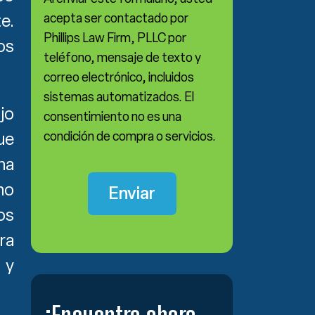
acepta ser contactado por
e.
Phillips Law Firm, PLLC por
os
teléfono, mensaje de texto y
correo electrónico, incluidos
sistemas automatizados. El
jo
consentimiento no es una
condición de compra o servicios.
ue
ma
no
os
ra
 y