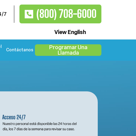
(800) 708-6000
4/7
View English
l
Programar Una
Contáctanos
Llamada