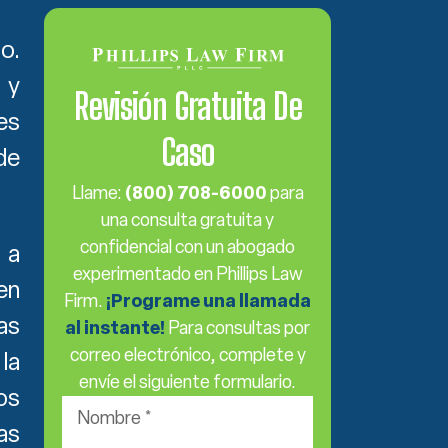
o.
 y
Revisión Gratuita De
es
Caso
de
Llame:
(800) 708-6000
para
una consulta gratuita y
confidencial con un abogado
 a
experimentado en Phillips Law
en
Firm.
¡Programe una llamada
as
al instante!
Para consultas por
correo electrónico, complete y
la
envíe el siguiente formulario.
os
Nombre
as
*