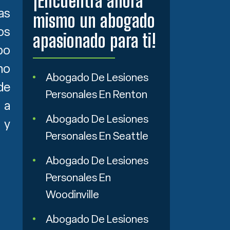
¡Encuentra ahora
as
mismo un abogado
os
apasionado para ti!
po
mo
Abogado De Lesiones
de
Personales En Renton
 a
Abogado De Lesiones
 y
Personales En Seattle
Abogado De Lesiones
Personales En
Woodinville
Abogado De Lesiones