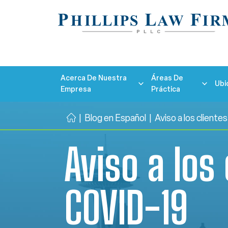
Acerca De Nuestra
Áreas De
Ubi
Empresa
Práctica
|
Blog en Español
|
Aviso a los client
Ini
ci
Aviso a los 
o
COVID-19