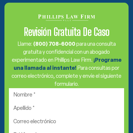
Revisión Gratuita De Caso
Llame:
(800) 708-6000
para una consulta
gratuita y confidencial con un abogado
experimentado en Phillips Law Firm.
¡Programe
una llamada al instante!
Para consultas por
correo electrónico, complete y envíe el siguiente
formulario.
Nombre
*
Apellido
*
Correo
electrónico
Teléfono