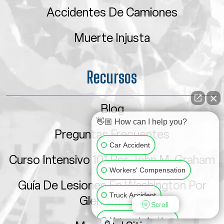
Accidentes De Camiones
Muerte Injusta
Recursos
Blog
👋🏼 How can I help you?
Preguntas Frecuentes
Car Accident
Curso Intensivo 101 Por John M. Graham
Workers' Compensation
Guía De Lesiones En Washington Por
Truck Accident
Glenn Phillips
Scroll
Motorcycle Accident