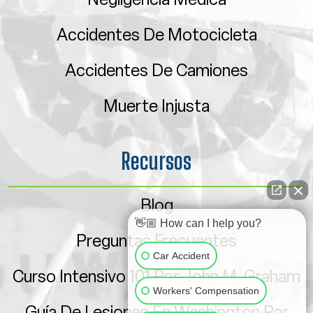
Accidentes De Motocicleta
Accidentes De Camiones
Muerte Injusta
Recursos
Blog
👋🏼 How can I help you?
Preguntas Frecuentes
Car Accident
Curso Intensivo 101 Por John M. Graham
Workers' Compensation
Guía De Lesiones En Washington Por