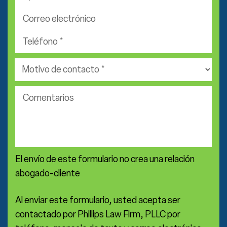
*
Correo
electrónico
Teléfono
*
*
Área
de
práctica
Comentarios
*
El envío de este formulario no crea una relación
abogado-cliente
Al enviar este formulario, usted acepta ser
contactado por Phillips Law Firm, PLLC por