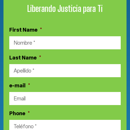
Liberando Justicia para Ti
First Name
*
Last Name
*
e-mail
*
Phone
*