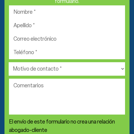
formulario.
Nombre
*
Apellido
*
Correo
electrónico
Teléfono
*
*
Área
de
práctica
Comentarios
*
El envío de este formulario no crea una relación
abogado-cliente