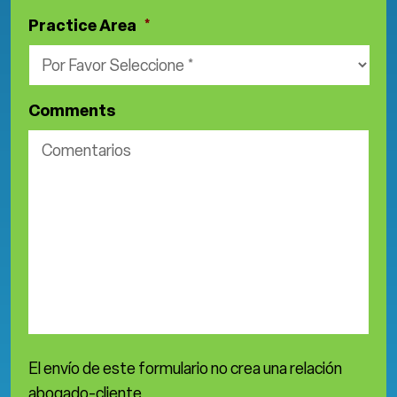
Practice Area
*
Comments
El envío de este formulario no crea una relación
abogado-cliente