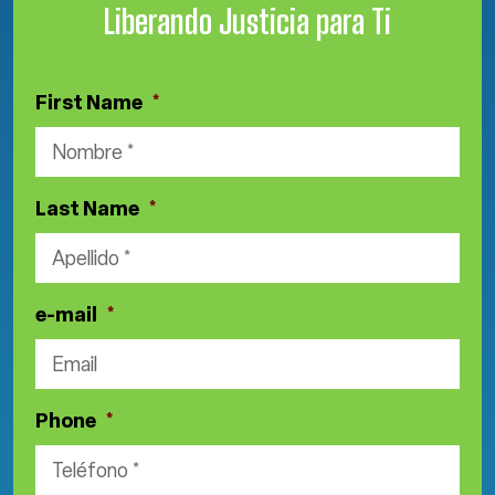
Liberando Justicia para Ti
First Name
*
Last Name
*
e-mail
*
Phone
*