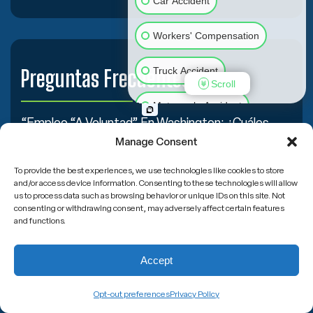
Car Accident
Workers' Compensation
Truck Accident
Preguntas Frecuentes
Scroll
Motorcycle Accident
“Empleo “a Voluntad” En Washington: ¿Cuáles
Son Tus Derechos?”
Slip & Fall
Animal Bite
Manage Consent
To provide the best experiences, we use technologies like cookies to store
Medical Malpractice
and/or access device information. Consenting to these technologies will allow
us to process data such as browsing behavior or unique IDs on this site. Not
consenting or withdrawing consent, may adversely affect certain features
Other Injuries
and functions.
Accept
Opt-out preferences
Privacy Policy