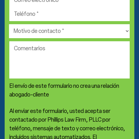
electrónico
Teléfono
*
*
Área
de
práctica
Comentarios
*
El envío de este formulario no crea una relación
abogado-cliente
Al enviar este formulario, usted acepta ser
contactado por Phillips Law Firm, PLLC por
teléfono, mensaje de texto y correo electrónico,
incluidos sistemas automatizados. El