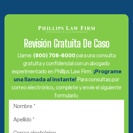
Revisión Gratuita De Caso
Llame:
(800) 708-6000
para una consulta
gratuita y confidencial con un abogado
experimentado en Phillips Law Firm.
¡Programe
una llamada al instante!
Para consultas por
correo electrónico, complete y envíe el siguiente
formulario.
Nombre
*
Apellido
*
Correo