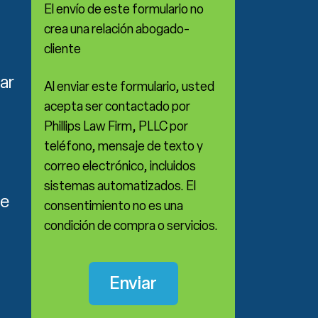
El envío de este formulario no
crea una relación abogado-
cliente
ar
Al enviar este formulario, usted
acepta ser contactado por
Phillips Law Firm, PLLC por
teléfono, mensaje de texto y
correo electrónico, incluidos
sistemas automatizados. El
se
consentimiento no es una
condición de compra o servicios.