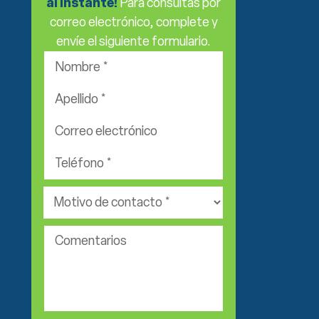
al instante!
Para consultas por
correo electrónico, complete y
envíe el siguiente formulario.
Nombre
*
Apellido
*
Correo
electrónico
Teléfono
*
*
Área
de
práctica
Comentarios
*