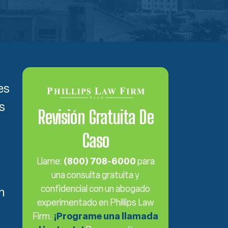
es
s
Revisión Gratuita De
Caso
Llame:
(800) 708-6000
para
una consulta gratuita y
confidencial con un abogado
n
experimentado en Phillips Law
Firm.
¡Programe una llamada