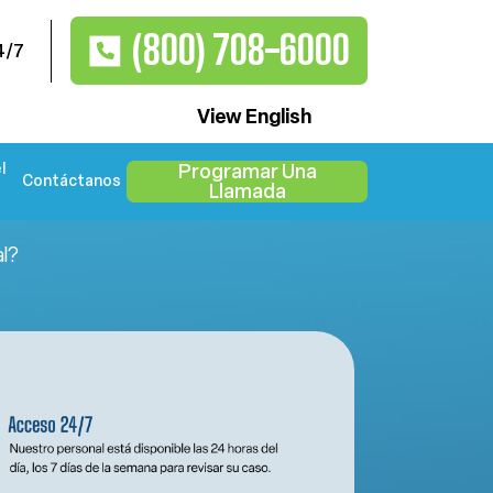
(800) 708-6000
4/7
View English
l
Programar Una
Contáctanos
Llamada
al?