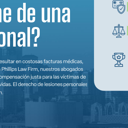
e de una
onal?