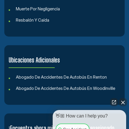
Muerte Por Negligencia
Resbalón Y Caída
Ubicaciones Adicionales
Abogado De Accidentes De Autobús En Renton
Abogado De Accidentes De Autobús En Woodinville
👋🏼 How can I help you?
¡Encuentra ahora mismo un abogado apasionado